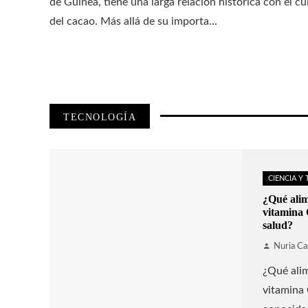
de Guinea, tiene una larga relación histórica con el cu
del cacao. Más allá de su importa...
TECNOLOGÍA
CIENCIA Y
¿Qué alim
vitamina 
salud?
Nuria Ca
¿Qué alim
vitamina 