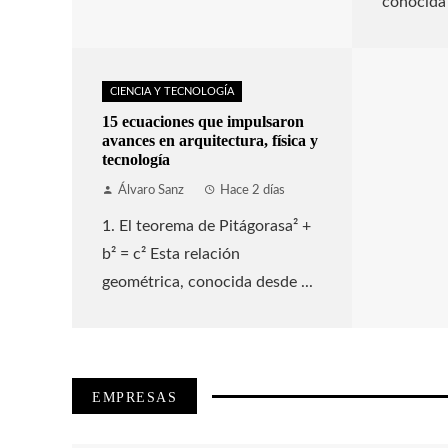
conocida 
CIENCIA Y TECNOLOGÍA
15 ecuaciones que impulsaron
avances en arquitectura, física y
tecnología
Álvaro Sanz
Hace 2 días
1. El teorema de Pitágorasa² +
b² = c² Esta relación
geométrica, conocida desde ...
EMPRESAS