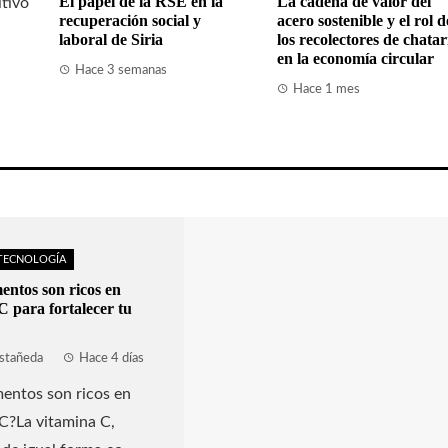
El papel de la RSE en la
La cadena de valor del
ltivo
recuperación social y
acero sostenible y el rol d
laboral de Siria
los recolectores de chata
en la economía circular
Hace 3 semanas
Hace 1 mes
 TECNOLOGÍA
entos son ricos en
C para fortalecer tu
stañeda
Hace 4 días
entos son ricos en
C?La vitamina C,