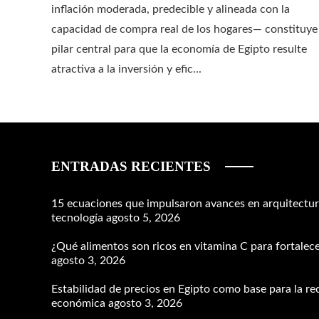
inflación moderada, predecible y alineada con la
capacidad de compra real de los hogares— constituye
pilar central para que la economía de Egipto resulte
atractiva a la inversión y efic...
ENTRADAS RECIENTES
15 ecuaciones que impulsaron avances en arquitectura
tecnología
agosto 5, 2026
¿Qué alimentos son ricos en vitamina C para fortalece
agosto 3, 2026
Estabilidad de precios en Egipto como base para la r
económica
agosto 3, 2026