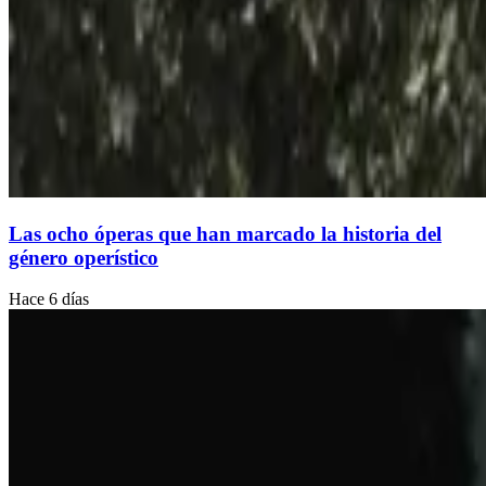
Las ocho óperas que han marcado la historia del
género operístico
Hace 6 días