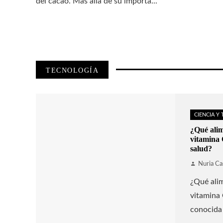
del cacao. Más allá de su importa...
TECNOLOGÍA
CIENCIA Y
¿Qué alim
vitamina 
salud?
Nuria Ca
¿Qué alim
vitamina 
conocida 