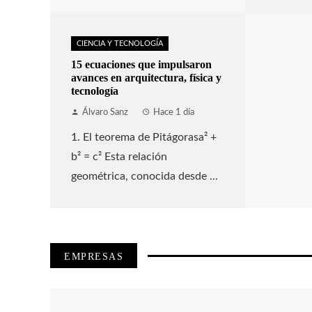
CIENCIA Y TECNOLOGÍA
15 ecuaciones que impulsaron
avances en arquitectura, física y
tecnología
Álvaro Sanz
Hace 1 día
1. El teorema de Pitágorasa² +
b² = c² Esta relación
geométrica, conocida desde ...
EMPRESAS