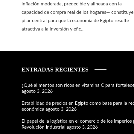
inflación moderada, predecible y alineada con la
capacidad de compra real de los hogares— constituye
pilar central para que la economía de Egipto resulte
atractiva a la inversión y efic...
ENTRADAS RECIENTES
¿Qué alimentos son ricos en vitamina C para fortalece
agosto 3, 2026
Estabilidad de precios en Egipto como base para la r
económica
agosto 3, 2026
El papel de la logística en el comercio de los imperios 
Revolución Industrial
agosto 3, 2026