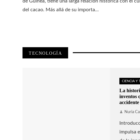
de Guinea, tiene una larga relación histórica con el cu
del cacao. Más allá de su importa...
TECNOLOGÍA
CIENCIA Y
La histori
inventos 
accidente
Nuria Ca
Introducc
impulsa e