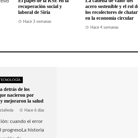
El papel de la RSE en la
La cadena de valor del
ltivo
recuperación social y
acero sostenible y el rol d
laboral de Siria
los recolectores de chata
en la economía circular
Hace 3 semanas
Hace 4 semanas
 TECNOLOGÍA
a detrás de los
que nacieron por
 y mejoraron la salud
stañeda
Hace 6 días
ión: cuando el error
l progresoLa historia