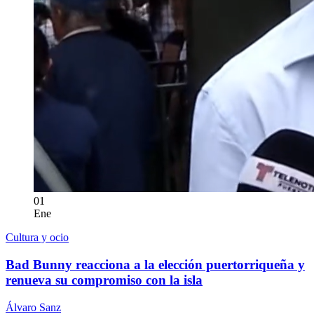
01
Ene
Cultura y ocio
Bad Bunny reacciona a la elección puertorriqueña y
renueva su compromiso con la isla
Álvaro Sanz