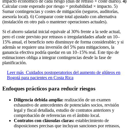
impacto económico de cada riesgo (días de retraso × coste diario).
4)
Calcular coste esperado por riesgo = probabilidad × impacto. 5)
Sumar contingencias y costes de mitigación (seguros, auditorías,
asesoría local). 6) Comparar coste total ajustado con alternativa
(instalación en otro país o mantener operaciones actuales).
Si el ahorro salarial inicial equivale al 30% frente a la sede actual,
pero el coste previsto por retrasos o irregularidades añade un 10–
15% anual, el beneficio neto disminuye de forma considerable; y si
además se requiere una inversión del 5% para mitigaciones, la
ganancia efectiva podría quedar en un 10–15% real. Este tipo de
estimaciones obliga a integrar contingencias desde la fase de
planificación.
Leer más
Cuidados postoperatorios del aumento de glúteos en
Bogotá para pacientes en Costa Rica
Enfoques prácticos para reducir riesgos
Diligencia debida amplia:
realización de un examen
exhaustivo de antecedentes de potenciales socios, revisión
legal y fiscal detallada, estudio de contratos anteriores y
comprobación de referencias en el ámbito local.
Contratos con cláusulas claras:
establecimiento de
disposiciones precisas que incluyan sanciones por retrasos,