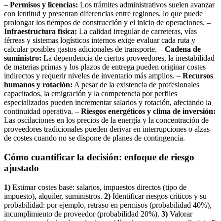
–
Permisos y licencias:
Los trámites administrativos suelen avanzar
con lentitud y presentan diferencias entre regiones, lo que puede
prolongar los tiempos de construcción y el inicio de operaciones. –
Infraestructura física:
La calidad irregular de carreteras, vías
férreas y sistemas logísticos internos exige evaluar cada ruta y
calcular posibles gastos adicionales de transporte. –
Cadena de
suministro:
La dependencia de ciertos proveedores, la inestabilidad
de materias primas y los plazos de entrega pueden originar costes
indirectos y requerir niveles de inventario más amplios. –
Recursos
humanos y rotación:
A pesar de la existencia de profesionales
capacitados, la emigración y la competencia por perfiles
especializados pueden incrementar salarios y rotación, afectando la
continuidad operativa. –
Riesgos energéticos y clima de inversión:
Las oscilaciones en los precios de la energía y la concentración de
proveedores tradicionales pueden derivar en interrupciones o alzas
de costes cuando no se dispone de planes de contingencia.
Cómo cuantificar la decisión: enfoque de riesgo
ajustado
1)
Estimar costes base: salarios, impuestos directos (tipo de
impuesto), alquiler, suministros.
2)
Identificar riesgos críticos y su
probabilidad: por ejemplo, retraso en permisos (probabilidad 40%),
incumplimiento de proveedor (probabilidad 20%).
3)
Valorar