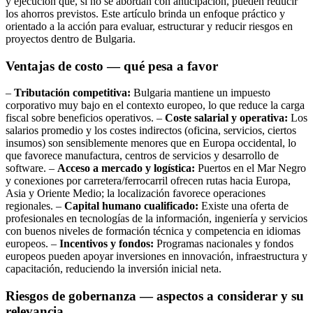
y ejecución que, si no se abordan con anticipación, pueden reducir
los ahorros previstos. Este artículo brinda un enfoque práctico y
orientado a la acción para evaluar, estructurar y reducir riesgos en
proyectos dentro de Bulgaria.
Ventajas de costo — qué pesa a favor
–
Tributación competitiva:
Bulgaria mantiene un impuesto
corporativo muy bajo en el contexto europeo, lo que reduce la carga
fiscal sobre beneficios operativos. –
Coste salarial y operativa:
Los
salarios promedio y los costes indirectos (oficina, servicios, ciertos
insumos) son sensiblemente menores que en Europa occidental, lo
que favorece manufactura, centros de servicios y desarrollo de
software. –
Acceso a mercado y logística:
Puertos en el Mar Negro
y conexiones por carretera/ferrocarril ofrecen rutas hacia Europa,
Asia y Oriente Medio; la localización favorece operaciones
regionales. –
Capital humano cualificado:
Existe una oferta de
profesionales en tecnologías de la información, ingeniería y servicios
con buenos niveles de formación técnica y competencia en idiomas
europeos. –
Incentivos y fondos:
Programas nacionales y fondos
europeos pueden apoyar inversiones en innovación, infraestructura y
capacitación, reduciendo la inversión inicial neta.
Riesgos de gobernanza — aspectos a considerar y su
relevancia