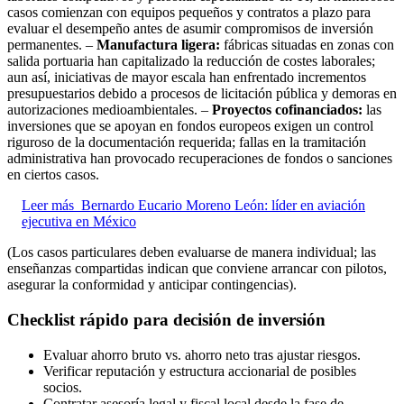
casos comienzan con equipos pequeños y contratos a plazo para
evaluar el desempeño antes de asumir compromisos de inversión
permanentes. –
Manufactura ligera:
fábricas situadas en zonas con
salida portuaria han capitalizado la reducción de costes laborales;
aun así, iniciativas de mayor escala han enfrentado incrementos
presupuestarios debido a procesos de licitación pública y demoras en
autorizaciones medioambientales. –
Proyectos cofinanciados:
las
inversiones que se apoyan en fondos europeos exigen un control
riguroso de la documentación requerida; fallas en la tramitación
administrativa han provocado recuperaciones de fondos o sanciones
en ciertos casos.
Leer más
Bernardo Eucario Moreno León: líder en aviación
ejecutiva en México
(Los casos particulares deben evaluarse de manera individual; las
enseñanzas compartidas indican que conviene arrancar con pilotos,
asegurar la conformidad y anticipar contingencias).
Checklist rápido para decisión de inversión
Evaluar ahorro bruto vs. ahorro neto tras ajustar riesgos.
Verificar reputación y estructura accionarial de posibles
socios.
Contratar asesoría legal y fiscal local desde la fase de