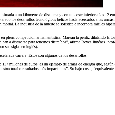
 situada a un kilómetro de distancia y con un coste inferior a los 12 eu
elerado los desarrollos tecnológicos bélicos hasta acercarlos a las arma
 mortal. La industria de la muerte se sofistica e incorpora misiles hiper
 en plena competición armamentística. Marean la perdiz dilatando la to
dican a distraerse para tenernos distraídos”, afirma Reyes Jiménez, pro
 sus siglas en inglés).
elerada carrera. Estos son algunos de los desarrollos:
do 117 millones de euros, es un ejemplo de armas de energía que, según e
la estructural o resultados más impactantes”. Su bajo coste, “equivalente