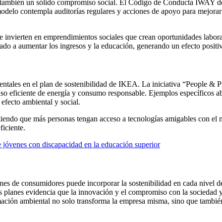
ye también un sólido compromiso social. El Código de Conducta IWAY d
odelo contempla auditorías regulares y acciones de apoyo para mejorar
 invierten en emprendimientos sociales que crean oportunidades laboral
udado a aumentar los ingresos y la educación, generando un efecto positi
tales en el plan de sostenibilidad de IKEA. La iniciativa “People & Pla
 uso eficiente de energía y consumo responsable. Ejemplos específicos ab
efecto ambiental y social.
itiendo que más personas tengan acceso a tecnologías amigables con el
ficiente.
jóvenes con discapacidad en la educación superior
 de consumidores puede incorporar la sostenibilidad en cada nivel de s
s planes evidencia que la innovación y el compromiso con la sociedad 
ación ambiental no solo transforma la empresa misma, sino que también 