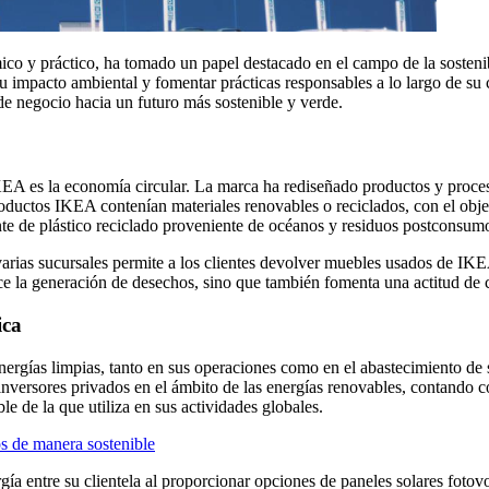
 y práctico, ha tomado un papel destacado en el campo de la sostenibil
 su impacto ambiental y fomentar prácticas responsables a lo largo de s
e negocio hacia un futuro más sostenible y verde.
IKEA es la economía circular. La marca ha rediseñado productos y proces
ductos IKEA contenían materiales renovables o reciclados, con el objet
nte de plástico reciclado proveniente de océanos y residuos postconsum
ias sucursales permite a los clientes devolver muebles usados de IKEA
duce la generación de desechos, sino que también fomenta una actitud d
ica
ergías limpias, tanto en sus operaciones como en el abastecimiento de 
versores privados en el ámbito de las energías renovables, contando co
le de la que utiliza en sus actividades globales.
s de manera sostenible
a entre su clientela al proporcionar opciones de paneles solares fotovo