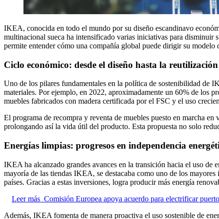
IKEA, conocida en todo el mundo por su diseño escandinavo económico
multinacional sueca ha intensificado varias iniciativas para disminuir
permite entender cómo una compañía global puede dirigir su modelo d
Ciclo económico: desde el diseño hasta la reutilización
Uno de los pilares fundamentales en la política de sostenibilidad de 
materiales. Por ejemplo, en 2022, aproximadamente un 60% de los pro
muebles fabricados con madera certificada por el FSC y el uso crecie
El programa de recompra y reventa de muebles puesto en marcha en var
prolongando así la vida útil del producto. Esta propuesta no solo re
Energías limpias: progresos en independencia energét
IKEA ha alcanzado grandes avances en la transición hacia el uso de en
mayoría de las tiendas IKEA, se destacaba como uno de los mayores in
países. Gracias a estas inversiones, logra producir más energía renovab
Leer más
Comisión Europea apoya acuerdo para electrificar puerto
Además, IKEA fomenta de manera proactiva el uso sostenible de energí