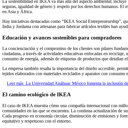
La sostenibilidad en IKEA va más allá del aspecto ambiental; inclu
seguras, igualdad de género y respeto por los derechos humanos. El m
en Asia y África.
Hay iniciativas destacadas como “IKEA Social Entrepreneurship”, que
India y Jordania con artesanas para fabricar artículos textiles han ay
Educación y avances sostenibles para compradores
La concienciación y el compromiso de los clientes son pilares fundamen
ciudadana, a través de actividades educativas enfocadas en reciclaje,
consumo de energía, además de etiquetas de productos que detallan el 
La empresa también resalta la importancia del diseño accesible, perm
tejidos elaborados con materiales reciclados y aparatos con consumo e
Leer más
La Universidad Anáhuac México fomenta la inclusión de 
El camino ecológico de IKEA
El caso de IKEA muestra cómo una compañía internacional con millones
comunidades en las que se encuentra. La continua actualización de su
Cada progreso en economía circular, disminución de emisiones y form
equitativo y respetuoso con el entorno.