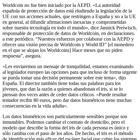
Worldcoin no fue bien iniciado por la AEPD. «La autoridad
española de protección de datos está eludiendo la legislación de la
UE con sus acciones actuales, que restringen a España y no a la UE
en general, al difundir afirmaciones inexactas y comprometidas
sobre nuestra tecnología en todo el mundo», dice Jannick Preiwisch,
responsable de protección de datos de Worldcoin, en declaraciones.
a este periódico. “Nuestros esfuerzos por colaborar con la AEPD y
ofrecer una visión precisa de Worldcoin y World ID” [el monedero
en el que se alojan los Worldcoins] Hace meses que no piden
respuesta”, asegura.
«Les enviaremos un mensaje de tranquilidad, estamos examinando
al legislador europeo las opciones para que incluso de forma urgente
se pueda tomar una decisión permanente sobre este tema», dijo
España. El director también tiene todas sus palabras para los
jóvenes, que dan la razón a quienes abandonan el iris, si se lo
piensan dos veces antes de ceder datos críticos. «Puede resultar
tentador recibir 80 euros, pero dar datos biométricos tiene muchas
consecuencias en la vida adulta».
Los datos biométricos son particularmente sensibles porque son
inmutables. Podemos cambiar el contrato de domicilio, pero el
modelo que describe la forma del iris de cada persona es único y
sólo cambia con el paso de los años. De hecho, el iris es el método
de identificación más eficaz del escáner facial que cubre los sistemas