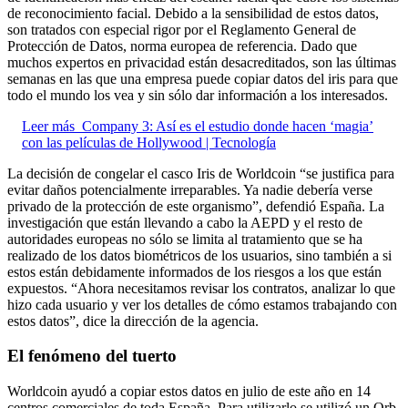
de reconocimiento facial. Debido a la sensibilidad de estos datos,
son tratados con especial rigor por el Reglamento General de
Protección de Datos, norma europea de referencia. Dado que
muchos expertos en privacidad están desacreditados, son las últimas
semanas en las que una empresa puede copiar datos del iris para que
todo el mundo los vea y sin sólo dar información a los interesados.
Leer más
Company 3: Así es el estudio donde hacen ‘magia’
con las películas de Hollywood | Tecnología
La decisión de congelar el casco Iris de Worldcoin “se justifica para
evitar daños potencialmente irreparables. Ya nadie debería verse
privado de la protección de este organismo”, defendió España. La
investigación que están llevando a cabo la AEPD y el resto de
autoridades europeas no sólo se limita al tratamiento que se ha
realizado de los datos biométricos de los usuarios, sino también a si
estos están debidamente informados de los riesgos a los que están
expuestos. “Ahora necesitamos revisar los contratos, analizar lo que
hizo cada usuario y ver los detalles de cómo estamos trabajando con
estos datos”, dice la dirección de la agencia.
El fenómeno del tuerto
Worldcoin ayudó a copiar estos datos en julio de este año en 14
centros comerciales de toda España. Para utilizarlo se utilizó un Orb,