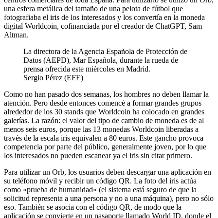
una esfera metálica del tamaño de una pelota de fútbol que
fotografiaba el iris de los interesados ​​y los convertía en la moneda
digital Worldcoin, cofinanciada por el creador de ChatGPT, Sam
Altman.
La directora de la Agencia Española de Protección de
Datos (AEPD), Mar Española, durante la rueda de
prensa ofrecida este miércoles en Madrid.
Sergio Pérez (EFE)
Como no han pasado dos semanas, los hombres no deben llamar la
atención. Pero desde entonces comencé a formar grandes grupos
alrededor de los 30 stands que Worldcoin ha colocado en grandes
galerías. La razón: el valor del tipo de cambio de moneda es de al
menos seis euros, porque las 13 monedas Worldcoin liberadas a
través de la escala iris equivalen a 80 euros. Este gancho provoca
competencia por parte del público, generalmente joven, por lo que
los interesados ​​no pueden escanear ya el iris sin citar primero.
Para utilizar un Orb, los usuarios deben descargar una aplicación en
su teléfono móvil y recibir un código QR. La foto del iris actúa
como «prueba de humanidad» (el sistema está seguro de que la
solicitud representa a una persona y no a una máquina), pero no sólo
eso. También se asocia con el código QR, de modo que la
aplicación se convierte en un pasaporte llamado World ID, donde el