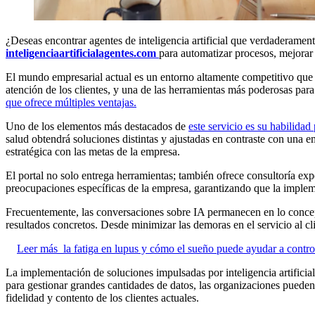
¿Deseas encontrar agentes de inteligencia artificial que verdaderam
inteligenciaartificialagentes.com
para automatizar procesos, mejorar 
El mundo empresarial actual es un entorno altamente competitivo que 
atención de los clientes, y una de las herramientas más poderosas para lo
que ofrece múltiples ventajas.
Uno de los elementos más destacados de
este servicio es su habilidad
salud obtendrá soluciones distintas y ajustadas en contraste con una e
estratégica con las metas de la empresa.
El portal no solo entrega herramientas; también ofrece consultoría expe
preocupaciones específicas de la empresa, garantizando que la implem
Frecuentemente, las conversaciones sobre IA permanecen en lo conce
resultados concretos. Desde minimizar las demoras en el servicio al cli
Leer más
la fatiga en lupus y cómo el sueño puede ayudar a contro
La implementación de soluciones impulsadas por inteligencia artificial 
para gestionar grandes cantidades de datos, las organizaciones pueden
fidelidad y contento de los clientes actuales.