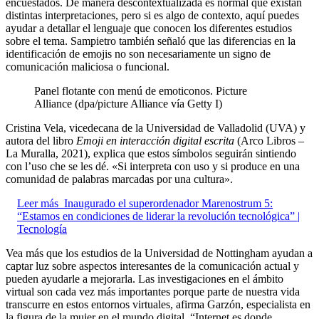
encuestados. De manera descontextualizada es normal que existan
distintas interpretaciones, pero si es algo de contexto, aquí puedes
ayudar a detallar el lenguaje que conocen los diferentes estudios
sobre el tema. Sampietro también señaló que las diferencias en la
identificación de emojis no son necesariamente un signo de
comunicación maliciosa o funcional.
Panel flotante con menú de emoticonos.
Picture
Alliance (dpa/picture Alliance vía Getty I)
Cristina Vela, vicedecana de la Universidad de Valladolid (UVA) y
autora del libro
Emoji en interacción digital escrita
(Arco Libros –
La Muralla, 2021), explica que estos símbolos seguirán sintiendo
con l’uso che se les dé. «Si interpreta con uso y si produce en una
comunidad de palabras marcadas por una cultura».
Leer más
Inaugurado el superordenador Marenostrum 5:
“Estamos en condiciones de liderar la revolución tecnológica” |
Tecnología
Vea más que los estudios de la Universidad de Nottingham ayudan a
captar luz sobre aspectos interesantes de la comunicación actual y
pueden ayudarle a mejorarla. Las investigaciones en el ámbito
virtual son cada vez más importantes porque parte de nuestra vida
transcurre en estos entornos virtuales, afirma Garzón, especialista en
la figura de la mujer en el mundo digital. “Internet es donde