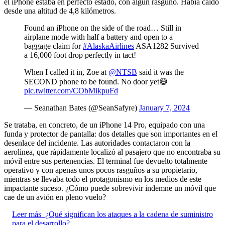
el iPhone estaba en perfecto estado, con algún rasguño. Había caído
desde una altitud de 4,8 kilómetros.
Found an iPhone on the side of the road… Still in
airplane mode with half a battery and open to a
baggage claim for
#AlaskaAirlines
ASA1282 Survived
a 16,000 foot drop perfectly in tact!
When I called it in, Zoe at
@NTSB
said it was the
SECOND phone to be found. No door yet😅
pic.twitter.com/CObMikpuFd
— Seanathan Bates (@SeanSafyre)
January 7, 2024
Se trataba, en concreto, de un iPhone 14 Pro, equipado con una
funda y protector de pantalla: dos detalles que son importantes en el
desenlace del incidente. Las autoridades contactaron con la
aerolínea, que rápidamente localizó al pasajero que no encontraba su
móvil entre sus pertenencias. El terminal fue devuelto totalmente
operativo y con apenas unos pocos rasguños a su propietario,
mientras se llevaba todo el protagonismo en los medios de este
impactante suceso. ¿Cómo puede sobrevivir indemne un móvil que
cae de un avión en pleno vuelo?
Leer más
¿Qué significan los ataques a la cadena de suministro
para el desarrollo?