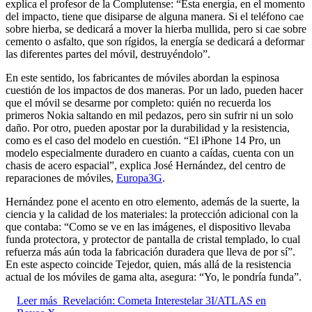
explica el profesor de la Complutense: “Esta energía, en el momento
del impacto, tiene que disiparse de alguna manera. Si el teléfono cae
sobre hierba, se dedicará a mover la hierba mullida, pero si cae sobre
cemento o asfalto, que son rígidos, la energía se dedicará a deformar
las diferentes partes del móvil, destruyéndolo”.
En este sentido, los fabricantes de móviles abordan la espinosa
cuestión de los impactos de dos maneras. Por un lado, pueden hacer
que el móvil se desarme por completo: quién no recuerda los
primeros Nokia saltando en mil pedazos, pero sin sufrir ni un solo
daño. Por otro, pueden apostar por la durabilidad y la resistencia,
como es el caso del modelo en cuestión. “El iPhone 14 Pro, un
modelo especialmente duradero en cuanto a caídas, cuenta con un
chasis de acero espacial”, explica José Hernández, del centro de
reparaciones de móviles,
Europa3G
.
Hernández pone el acento en otro elemento, además de la suerte, la
ciencia y la calidad de los materiales: la protección adicional con la
que contaba: “Como se ve en las imágenes, el dispositivo llevaba
funda protectora, y protector de pantalla de cristal templado, lo cual
refuerza más aún toda la fabricación duradera que lleva de por sí”.
En este aspecto coincide Tejedor, quien, más allá de la resistencia
actual de los móviles de gama alta, asegura: “Yo, le pondría funda”.
Leer más
Revelación: Cometa Interestelar 3I/ATLAS en