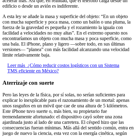
acelerar más. Así que, en realidad, que el teléfono caiga desde un
edificio o desde un avión es indiferente.
A esta ley se añade la masa y superficie del objeto: “En un objeto
con mucha superficie y poca masa, como un balón o una pluma, la
fuerza de la gravedad es pequeña y el rozamiento la iguala con
facilidad a velocidades no muy altas”. En el extremo opuesto nos
encontraríamos un objeto con mucha masa y poca superficie, como
una bala. El iPhone, plano y ligero —sobre todo, en sus últimas
versiones— “planea” con más facilidad alcanzando una velocidad
límite relativamente baja.
Leer más
¿Cómo reducir costos logísticos con un Sistema
TMS eficiente en México?
Aterrizaje con suerte
Pero las leyes de la física, por sí solas, no serían suficientes para
explicar lo inexplicable para el razonamiento de un mortal: apenas
unos rasguños en un móvil que cae de una altura de 5 kilómetros.
Este iPhone tuvo suerte o, más bien, su propietario fue
tremendamente afortunado: el dispositivo cayó sobre una zona
ajardinada justo al lado de una carretera. El césped hizo que las
consecuencias fueran mínimas. Más allá del sentido común, entra en
juego de nuevo la ciencia, esta vez con la energía cinética, según