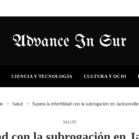
S
CIENCIA Y TECNOLOGÍA
CULTURA Y OCIO
io
Salud
Supera la infertilidad con la subrogación en Jacksonville 
SALUD
ad con la subrogación en J